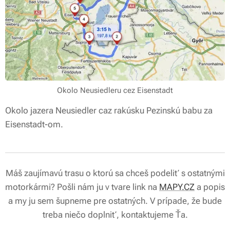
Okolo Neusiedleru cez Eisenstadt
Okolo jazera Neusiedler caz rakúsku Pezinskú babu za
Eisenstadt-om.
Máš zaujímavú trasu o ktorú sa chceš podeliť s ostatnými
motorkármi? Pošli nám ju v tvare link na
MAPY.CZ
a popis
a my ju sem šupneme pre ostatných. V prípade, že bude
treba niečo doplniť, kontaktujeme Ťa.